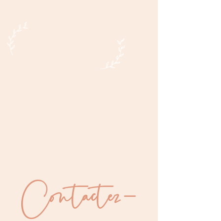
Claire
Baloyan
Infirmière Puéricultrice D.E
Consultante en lactation IBCLC
Contactez-