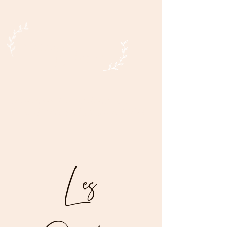
Claire
Baloyan
Infirmière Puéricultrice D.E
Consultante en lactation IBCLC
Les