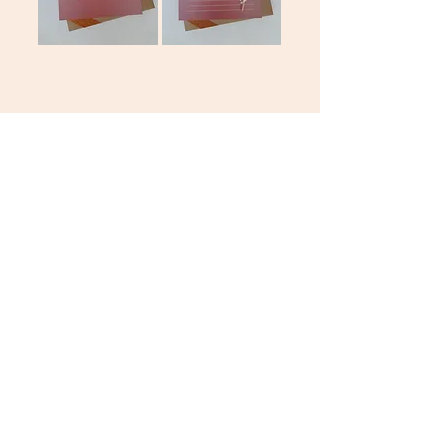
Claire
Baloyan
Prise de rendez-vous ici
06.23.94.57.61
claire.baloyan@gmail.com